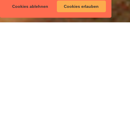
Cookies ablehnen
Cookies erlauben
Die Alte Lateinschule
(Am Kirchhof 5) wurde
1565 errichtet.